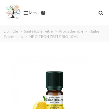
Menu
Domicile
>
Santé & Bien-être
>
Aromathérapie
>
Huiles
Essentielles
>
HE CITRON ZESTE BIO 10ML