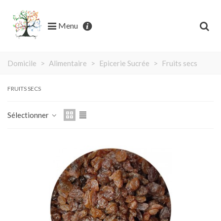
Menu
Domicile
>
Alimentaire
>
Epicerie Sucrée
>
Fruits secs
FRUITS SECS
Sélectionner