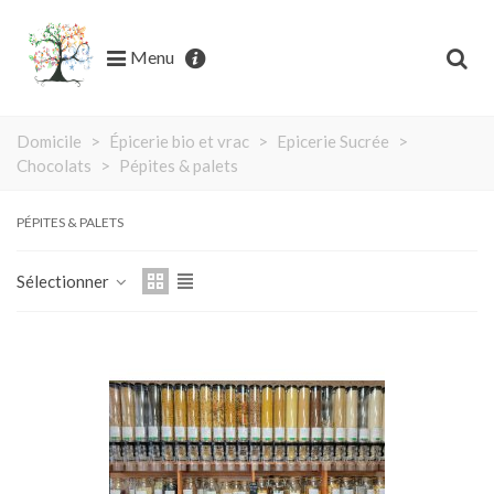
Menu
Domicile
>
Épicerie bio et vrac
>
Epicerie Sucrée
>
Chocolats
>
Pépites & palets
PÉPITES & PALETS
Sélectionner