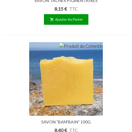
SAVON TÂCHES PIGMENTAIRES
ZOFÉ 100G
8,15 €
TTC
Ajouter Au Panier
SAVON "BAM'BAIN" 100G
8,40 €
TTC