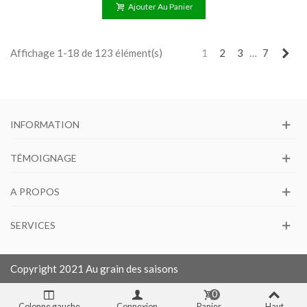
Ajouter Au Panier
Sui
Affichage 1-18 de 123 élément(s)
1
2
3
…
7
INFORMATION
TÉMOIGNAGE
A PROPOS
SERVICES
Copyright 2021 Au grain des saisons
0
Colonne gauche
Connexion
Panier
Haut