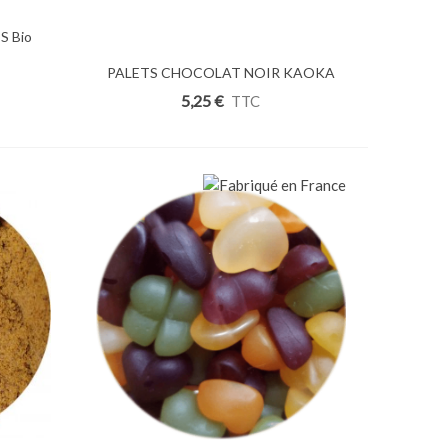
 Bio
PALETS CHOCOLAT NOIR KAOKA
Ajouter Au Panier
72% EQUATEUR Bio 250g
5,25 €
TTC