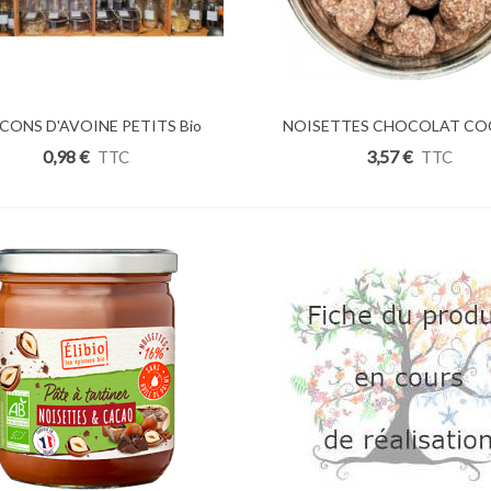
CONS D'AVOINE PETITS Bio
uter Au Panier
NOISETTES CHOCOLAT COC
Ajouter Au Panier
250g
100g
0,98 €
3,57 €
TTC
TTC