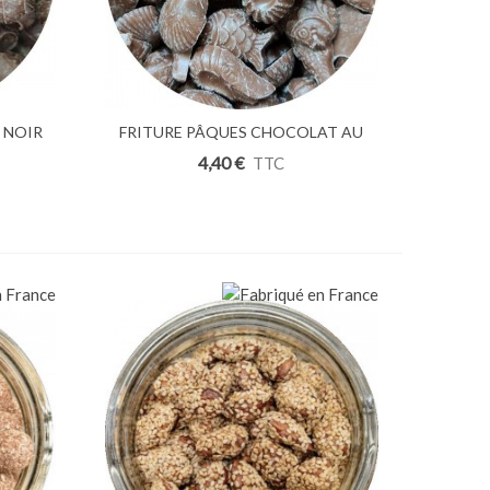
 NOIR
FRITURE PÂQUES CHOCOLAT AU
Ajouter Au Panier
LAIT 100g
4,40 €
TTC