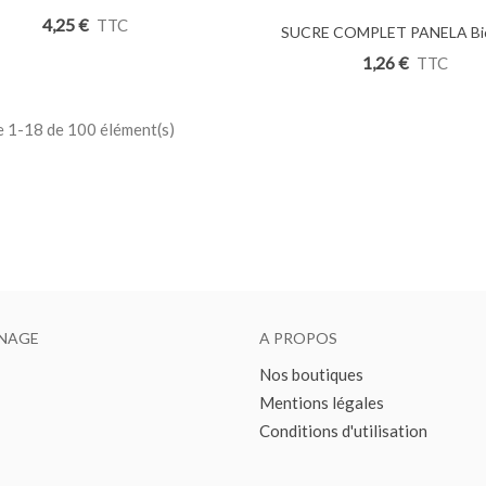
ANELA CRIOLLO Bio 250g
4,25 €
TTC
SUCRE COMPLET PANELA Bi
Ajouter Au Panier
1,26 €
TTC
e 1-18 de 100 élément(s)
NAGE
A PROPOS
Nos boutiques
Mentions légales
Conditions d'utilisation