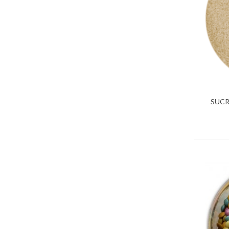
SUCR
Ajo