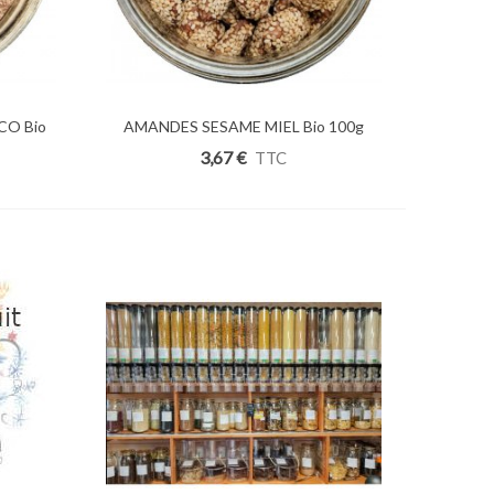
O Bio
AMANDES SESAME MIEL Bio 100g
Ajouter Au Panier
3,67 €
TTC