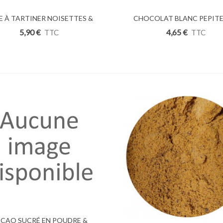
E À TARTINER NOISETTES &
uter Au Panier
CHOCOLAT BLANC PEPITES
Ajouter Au Panier
CACAO 400G
250g
5,90 €
4,65 €
TTC
TTC
uter Au Panier
CAO SUCRÉ EN POUDRE &