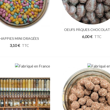
OEUFS PÂQUES CHOCOLAT
Ajouter Au Panier
57% PRALINÉS 100g
6,00 €
TTC
uter Au Panier
HAPPIES MINI DRAGÉES
COLAT MULTICOLRES 100g
3,10 €
TTC