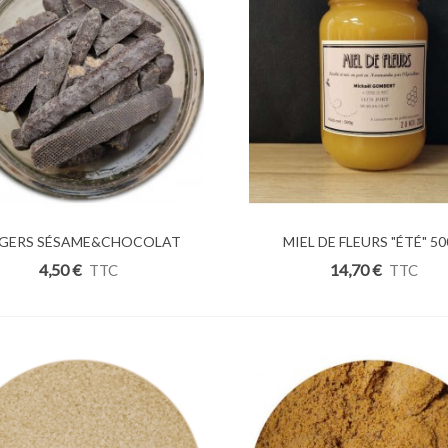
NGERS SÉSAME&CHOCOLAT
uter Au Panier
Ajouter Au Panier
MIEL DE FLEURS "ÉTÉ" 5
100g
4,50 €
14,70 €
TTC
TTC