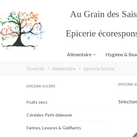
Au Grain des Sai
Epicerie écorespon
Alimentaire
Hygiène & Bea
Domicile
>
Alimentaire
>
Epicerie Sucrée
EPICERIE 
EPICERIE SUCRÉE
Sélectio
Fruits secs
Céréales Petit déjeuner
Farines, Levures & Gelifiants