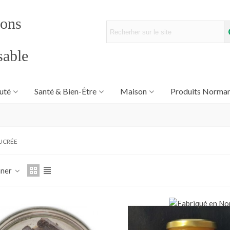
sons
sable
uté
Santé & Bien-Être
Maison
Produits Norma
SUCRÉE
nner