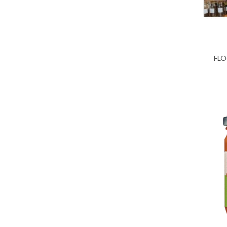
FLO
Ajo