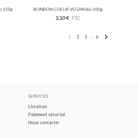
o 250g
BONBON COEUR VEGAN Bio 100g
Ajouter Au Panier
2,10 €
TTC
Suivant
1
2
3
…
6
SERVICES
Livraison
Paiement sécurisé
Nous contacter