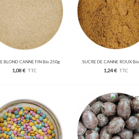
E BLOND CANNE FIN Bio 250g
uter Au Panier
SUCRE DE CANNE ROUX Bio
Ajouter Au Panier
1,08 €
1,24 €
TTC
TTC