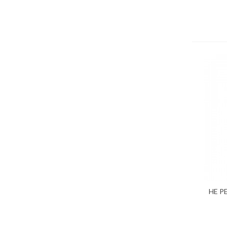
HE P
Ajo