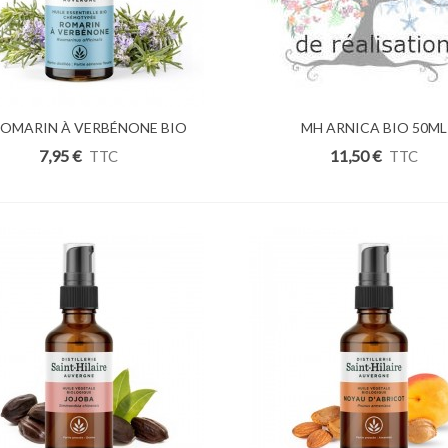
ROMARIN À VERBÉNONE BIO
uter Au Panier
Ajouter Au Panier
MH ARNICA BIO 50ML
5ML
7,95 €
11,50 €
TTC
TTC