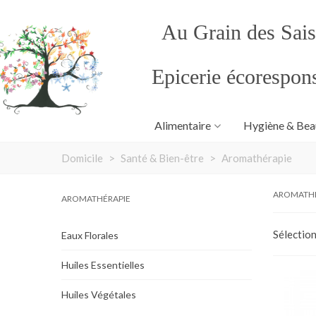
Au Grain des Sai
Epicerie écorespon
Alimentaire
Hygiène & Bea
Domicile
>
Santé & Bien-être
>
Aromathérapie
AROMATHÉ
AROMATHÉRAPIE
Sélectio
Eaux Florales
Huiles Essentielles
Huiles Végétales