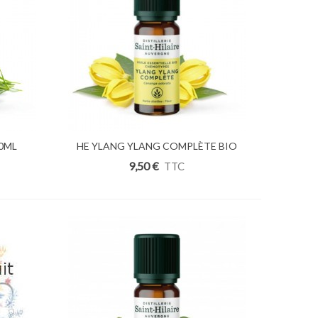
10ML
HE YLANG YLANG COMPLÈTE BIO
Ajouter Au Panier
10ML
9,50 €
TTC