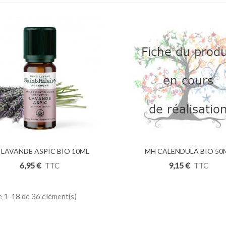
uter Au Panier
 LAVANDE ASPIC BIO 10ML
Ajouter Au Panier
MH CALENDULA BIO 50
6,95 €
9,15 €
TTC
TTC
e 1-18 de 36 élément(s)