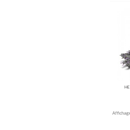
Ajo
HE
Affichag