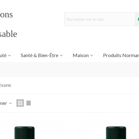
sons
sable
uté
Santé & Bien-Être
Maison
Produits Norma
RAPIE
nner