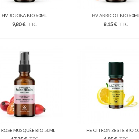
uter Au Panier
HV JOJOBA BIO 50ML
Ajouter Au Panier
HV ABRICOT BIO 50M
9,80 €
8,15 €
TTC
TTC
uter Au Panier
 ROSE MUSQUÉE BIO 50ML
Ajouter Au Panier
HE CITRON ZESTE BIO 1
17,25 €
4,95 €