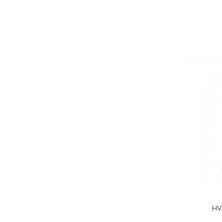
Ajo
Ajo
HV