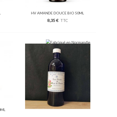
L
HV AMANDE DOUCE BIO 50ML
Ajouter Au Panier
8,35 €
TTC
0ML