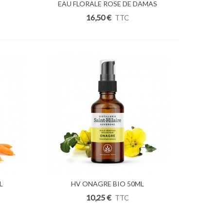
EAU FLORALE ROSE DE DAMAS
Ajouter Au Panier
200ML
16,50 €
TTC
L
Ajouter Au Panier
HV ONAGRE BIO 50ML
10,25 €
TTC