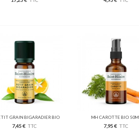
TTC
TTC
ETIT GRAIN BIGARADIER BIO
uter Au Panier
Ajouter Au Panier
MH CAROTTE BIO 50M
10ML
7,45 €
7,95 €
TTC
TTC