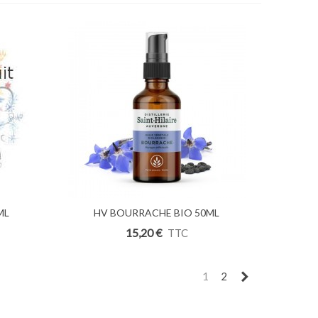
ML
Ajouter Au Panier
HV BOURRACHE BIO 50ML
15,20 €
TTC
Suivant
1
2