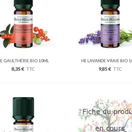
uter Au Panier
E GAULTHÉRIE BIO 10ML
Ajouter Au Panier
HE LAVANDE VRAIE BIO 
8,35 €
9,85 €
TTC
TTC