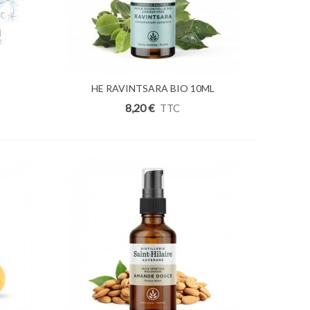
Ajouter Au Panier
HE RAVINTSARA BIO 10ML
8,20 €
TTC